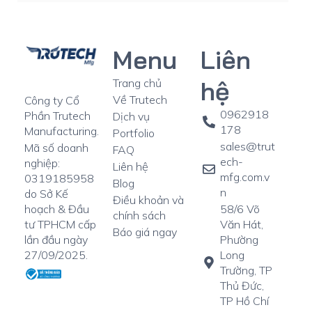
Menu
Liên
hệ
Trang chủ
Về Trutech
Công ty Cổ
0962918
Phần Trutech
Dịch vụ
178
Manufacturing.
Portfolio
sales@trut
Mã số doanh
FAQ
ech-
nghiệp:
Liên hệ
mfg.com.v
0319185958
Blog
n
do Sở Kế
Điều khoản và
58/6 Võ
hoạch & Đầu
chính sách
Văn Hát,
tư TPHCM cấp
Báo giá ngay
Phường
lần đầu ngày
Long
27/09/2025.
Trường, TP
Thủ Đức,
TP Hồ Chí