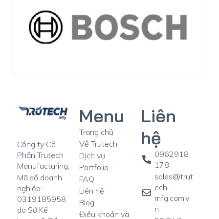
Menu
Liên
hệ
Trang chủ
Về Trutech
Công ty Cổ
0962918
Phần Trutech
Dịch vụ
178
Manufacturing.
Portfolio
sales@trut
Mã số doanh
FAQ
ech-
nghiệp:
Liên hệ
mfg.com.v
0319185958
Blog
n
do Sở Kế
Điều khoản và