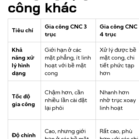
công khác
Gia công CNC 3
Gia công CNC
Tiêu chí
trục
4 trục
Khả
Giới hạn ở các
Xử lý được bề
năng xử
mặt phẳng, ít linh
mặt cong, chi
lý hình
hoạt với bề mặt
tiết phức tạp
dạng
cong
hơn
Chậm hơn, cần
Nhanh hơn
Tốc độ
nhiều lần cài đặt
nhờ trục xoay
gia công
lại phôi
linh hoạt
Cao, nhưng giới
Rất cao, phù
Độ chính
hạn ở các bề mặt
hợp với các chi