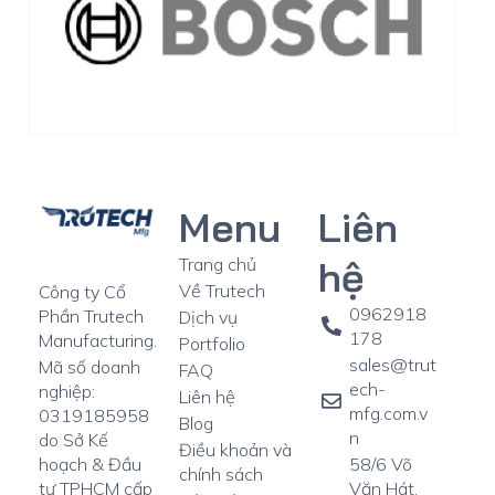
Menu
Liên
hệ
Trang chủ
Về Trutech
Công ty Cổ
0962918
Phần Trutech
Dịch vụ
178
Manufacturing.
Portfolio
sales@trut
Mã số doanh
FAQ
ech-
nghiệp:
Liên hệ
mfg.com.v
0319185958
Blog
n
do Sở Kế
Điều khoản và
58/6 Võ
hoạch & Đầu
chính sách
Văn Hát,
tư TPHCM cấp