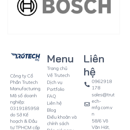
Menu
Liên
hệ
Trang chủ
Về Trutech
Công ty Cổ
0962918
Phần Trutech
Dịch vụ
178
Manufacturing.
Portfolio
sales@trut
Mã số doanh
FAQ
ech-
nghiệp:
Liên hệ
mfg.com.v
0319185958
Blog
n
do Sở Kế
Điều khoản và
58/6 Võ
hoạch & Đầu
chính sách
Văn Hát,
tư TPHCM cấp