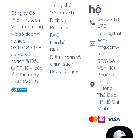
hệ
Trang chủ
Về Trutech
Công ty Cổ
0962918
Phần Trutech
Dịch vụ
178
Manufacturing.
Portfolio
sales@trut
Mã số doanh
FAQ
ech-
nghiệp:
Liên hệ
mfg.com.v
0319185958
Blog
n
do Sở Kế
Điều khoản và
58/6 Võ
hoạch & Đầu
chính sách
Văn Hát,
tư TPHCM cấp
Báo giá ngay
Phường
lần đầu ngày
Long
27/09/2025.
Trường, TP
Thủ Đức,
TP Hồ Chí
Minh