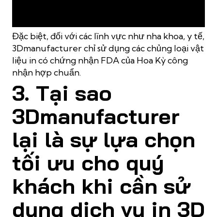
3Dmanufactuer là đơn vị duy nhất hiện nay có thể đáp ứng
nhu cầu sử dụng dịch vụ in 3D TPHCM với hơn 20 loại vật liệu
in khác nhau
Đặc biệt, đối với các lĩnh vực như nha khoa, y tế,
3Dmanufacturer chỉ sử dụng các chủng loại vật
liệu in có chứng nhận FDA của Hoa Kỳ công
nhận hợp chuẩn.
3. Tại sao
3Dmanufacturer
lại là sự lựa chọn
tối ưu cho quý
khách khi cần sử
dụng dịch vụ in 3D