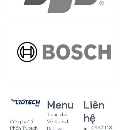
Menu
Liên
hệ
Trang chủ
Về Trutech
Công ty Cổ
0962918
Phần Trutech
Dịch vụ