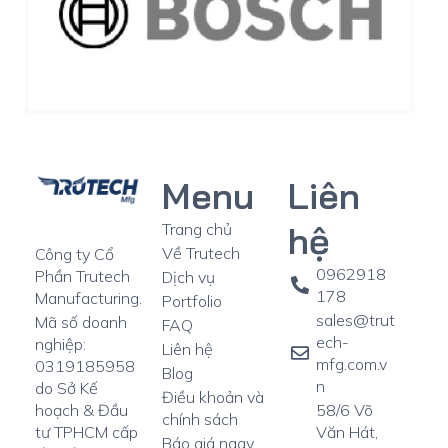
Menu
Liên
hệ
Trang chủ
Về Trutech
Công ty Cổ
0962918
Phần Trutech
Dịch vụ
178
Manufacturing.
Portfolio
sales@trut
Mã số doanh
FAQ
ech-
nghiệp:
Liên hệ
mfg.com.v
0319185958
Blog
n
do Sở Kế
Điều khoản và
58/6 Võ
hoạch & Đầu
chính sách
Văn Hát,
tư TPHCM cấp
Báo giá ngay