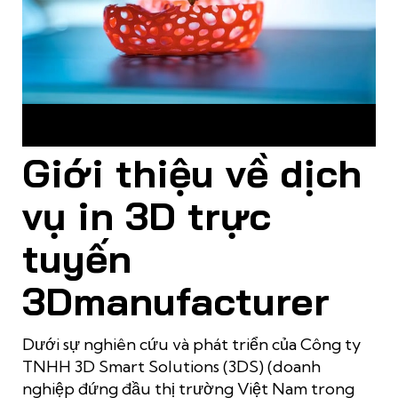
3Dmanufacturer – Dịch vụ in 3D tự động ĐẦU TIÊN và DUY
NHẤT tại Việt Nam
Giới thiệu về dịch
vụ in 3D trực
tuyến
3Dmanufacturer
Dưới sự nghiên cứu và phát triển của
Công ty
TNHH 3D Smart Solutions (3DS)
(doanh
nghiệp đứng đầu thị trường Việt Nam trong