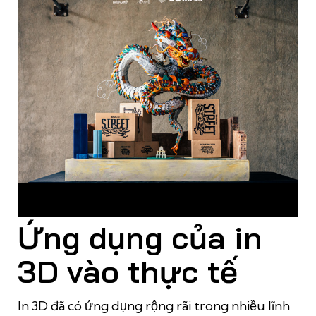
Mô hình rồng được ỉn 3D với phần vảy rồng được lấy ý tưởng
từ những chiếc giày thu nhỏ
Ứng dụng của in
3D vào thực tế
In 3D đã có ứng dụng rộng rãi trong nhiều lĩnh