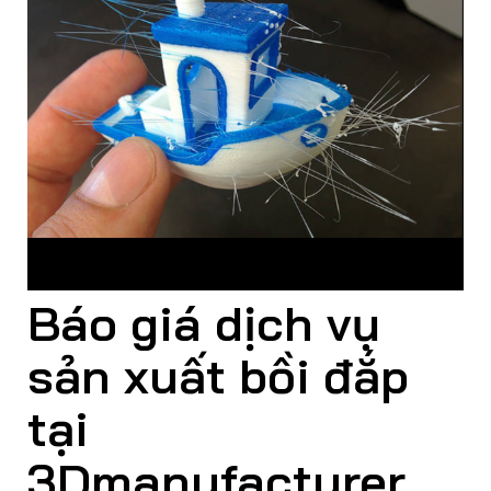
Mô hình 3D sau khi in cần được làm sạch, tháo gỡ các
support
Báo giá dịch vụ
sản xuất bồi đắp
tại
3Dmanufacturer