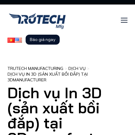
Báo giá ngay
TRUTECH MANUFACTURING
>
DỊCH VỤ
>
DỊCH VỤ IN 3D (SẢN XUẤT BỒI ĐẮP) TẠI
3DMANUFACTURER
Dịch vụ In 3D
(sản xuất bồi
đắp) tại