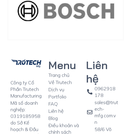
Menu
Liên
hệ
Trang chủ
Về Trutech
Công ty Cổ
0962918
Phần Trutech
Dịch vụ
178
Manufacturing.
Portfolio
sales@trut
Mã số doanh
FAQ
ech-
nghiệp:
Liên hệ
mfg.com.v
0319185958
Blog
n
do Sở Kế
Điều khoản và
58/6 Võ
hoạch & Đầu
chính sách