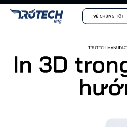
VỀ CHÚNG TÔI
TRUTECH MANUFAC
In 3D tron
hướn