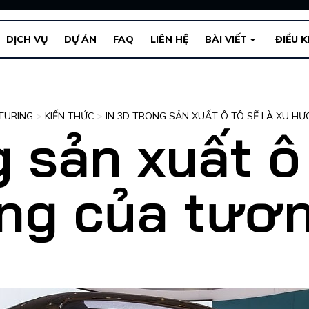
DỊCH VỤ
DỰ ÁN
FAQ
LIÊN HỆ
BÀI VIẾT
ĐIỀU 
TURING
>
KIẾN THỨC
>
IN 3D TRONG SẢN XUẤT Ô TÔ SẼ LÀ XU H
g sản xuất ô 
g của tươn