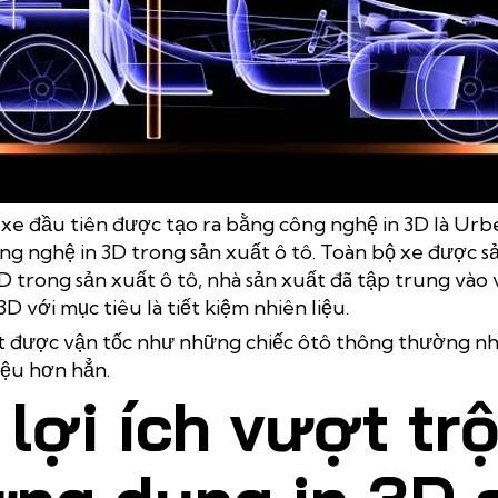
Mô hình in 3D – ứng dụng in 3D trong sản xuất ô tô
 xe đầu tiên được tạo ra bằng công nghệ in 3D là Urb
g nghệ in 3D trong sản xuất ô tô. Toàn bộ xe được 
D trong sản xuất ô tô, nhà sản xuất đã tập trung vào v
D với mục tiêu là tiết kiệm nhiên liệu.
 được vận tốc như những chiếc ôtô thông thường như
iệu hơn hẳn.
lợi ích vượt tr