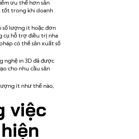
hiếm ưu thế hơn
sản
 tốt trong khi doanh
 số lượng ít hoặc đơn
g cụ hỗ trợ điều trị nha
háp có thể sản xuất số
ng nghệ in 3D đã được
đạo cho nhu cầu sản
lượng ít
như thế nào,
g việc
 hiện