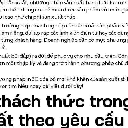
p sản xuất, phương pháp sản xuất hàng loạt luôn c
gười tiêu dùng có thể mua được sản phẩm với mức giá
ời cao nhờ chi phí sản xuất thấp.
ố trường hợp doanh nghiệp cần sản xuất sản phẩm với
làm riêng, đồ lắp ráp các linh kiện điện tử hay các dụn
o từng khách hàng. Doanh nghiệp cần có một phương p
lý.
n xuất bồi đắp) ra đời để phục vụ cho nhu cầu trên. Cô
g hơn một thập kỷ và đang trở thành phương pháp chủ 
ơng pháp in 3D xóa bỏ mọi khó khăn của sản xuất số 
r tìm hiểu ngay bài viết dưới đây!
thách thức tron
ất theo yêu cầu