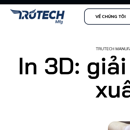
VỀ CHÚNG TÔI
TRUTECH MANUF
In 3D: giả
xu