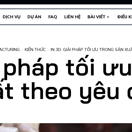
DỊCH VỤ
DỰ ÁN
FAQ
LIÊN HỆ
BÀI VIẾT
ĐIỀU 
ACTURING
>
KIẾN THỨC
>
IN 3D: GIẢI PHÁP TỐI ƯU TRONG SẢN X
i pháp tối ư
ất theo yêu 