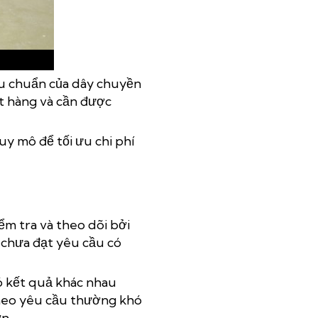
ra
êu chuẩn của dây chuyền
ặt hàng và cần được
y mô để tối ưu chi phí
m tra và theo dõi bởi
 chưa đạt yêu cầu có
ó kết quả khác nhau
 theo yêu cầu thường khó
n.