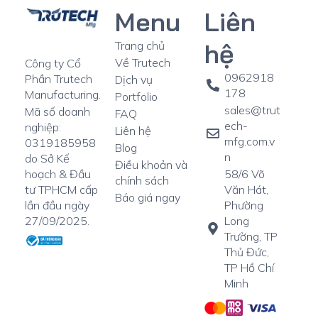
Menu
Liên
hệ
Trang chủ
Về Trutech
Công ty Cổ
0962918
Phần Trutech
Dịch vụ
178
Manufacturing.
Portfolio
sales@trut
Mã số doanh
FAQ
ech-
nghiệp:
Liên hệ
mfg.com.v
0319185958
Blog
n
do Sở Kế
Điều khoản và
58/6 Võ
hoạch & Đầu
chính sách
Văn Hát,
tư TPHCM cấp
Báo giá ngay
Phường
lần đầu ngày
Long
27/09/2025.
Trường, TP
Thủ Đức,
TP Hồ Chí
Minh