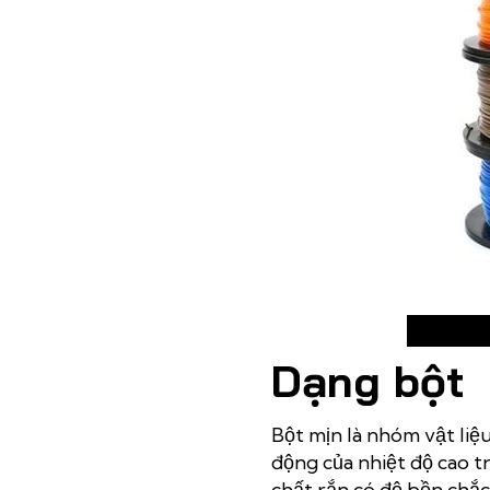
Dạng bột
Bột mịn là nhóm vật liệ
động của nhiệt độ cao t
chất rắn có độ bền chắc