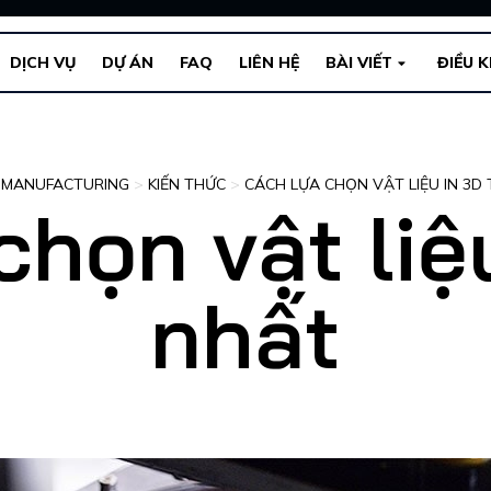
DỊCH VỤ
DỰ ÁN
FAQ
LIÊN HỆ
BÀI VIẾT
ĐIỀU 
 MANUFACTURING
>
KIẾN THỨC
>
CÁCH LỰA CHỌN VẬT LIỆU IN 3D
họn vật liệ
nhất