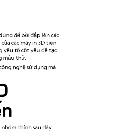
 dùng để bồi đắp lên các
của các máy in 3D tiên
 yếu tố cốt yếu để tạo
g mẫu thử.
 công nghệ sử dụng mà
D
ến
 nhóm chính sau đây: