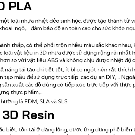
D PLA
 một loại nhựa nhiệt dẻo sinh học, được tạo thành từ 
 khoai, ngô,… đảm bảo độ an toàn cao cho sức khỏe ngư
 thành thấp, có thể phối trộn nhiều màu sắc khác nhau
c loại vật liệu in 3D nhựa được sử dụng rộng rãi nhất h
 hơn so với vật liệu ABS và không chịu được nhiệt độ c
năng tái tạo chi tiết tốt, ít bị co ngót nên rất thích
n tạo mẫu để sử dụng trực tiếp, các dự án DIY,… Ngoà
g sản xuất các đồ dùng có tiếp xúc trực tiếp với thự
 đựng thực phẩm,…
thường là FDM, SLA và SLS.
n 3D Resin
đặc biệt, tồn tại ở dạng lỏng, được ứng dụng phổ biến